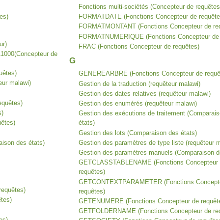
Fonctions multi-sociétés (Concepteur de requêtes
es)
FORMATDATE (Fonctions Concepteur de requête
FORMATMONTANT (Fonctions Concepteur de req
FORMATNUMERIQUE (Fonctions Concepteur de 
ur)
FRAC (Fonctions Concepteur de requêtes)
 L1000(Concepteur de
G
uêtes)
GENEREARBRE (Fonctions Concepteur de requê
eur malawi)
Gestion de la traduction (requêteur malawi)
Gestion des dates relatives (requêteur malawi)
equêtes)
Gestion des enumérés (requêteur malawi)
s)
Gestion des exécutions de traitement (Comparai
uêtes)
états)
Gestion des lots (Comparaison des états)
aison des états)
Gestion des paramètres de type liste (requêteur 
Gestion des paramètres manuels (Comparaison de
GETCLASSTABLENAME (Fonctions Concepteur 
requêtes)
GETCONTEXTPARAMETER (Fonctions Concepte
equêtes)
requêtes)
tes)
GETENUMERE (Fonctions Concepteur de requêt
GETFOLDERNAME (Fonctions Concepteur de req
es)