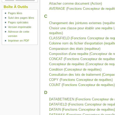
Attacher comme document (Action)
Boîte À Outils
AVERAGE (Fonctions Concepteur de requêt
Pages liées
C
Suivi des pages liées
Pages spéciales
Changement des jointures externes (requête
Version imprimable
Choisir une classe pour établir une requête
Adresse de cette
requêtes)
version
CLASSFIELD (Fonctions Concepteur de req
Imprimer en PDF
Colonne nom du fichier d'exportation (requêt
Comparaison des états (requêteur)
Composition d'une requête (Concepteur de r
CONCAT (Fonctions Concepteur de requête
Concepteur de requêtes (Concepteur de req
Condition (Concepteur de requêtes)
Consultation des lots de traitement (Compar
COPY (Fonctions Concepteur de requêtes)
COUNT (Fonctions Concepteur de requêtes)
D
DATABETWEEN (Fonctions Concepteur de r
DATAFIELD (Fonctions Concepteur de requê
DATAIN (Fonctions Concepteur de requêtes)
DATAMAX (Fonctions Concepteur de requêt