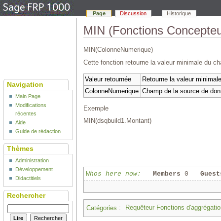
Page
Discussion
Historique
MIN (Fonctions Concepteu
MIN(ColonneNumerique)
Cette fonction retourne la valeur minimale du
Valeur retournée
Retourne la valeur minimale
Navigation
ColonneNumerique
Champ de la source de don
Main Page
Modifications
Exemple
récentes
MIN(dsqbuild1.Montant)
Aide
Guide de rédaction
Thèmes
Administration
Développement
Whos here now:
Members
0
Guest
Didactitiels
Rechercher
Catégories
:
Requêteur Fonctions d'aggrégatio