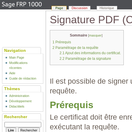
Page
Discussion
Historique
Signature PDF (C
Sommaire
[
masquer
]
1
Prérequis
2
Paramétrage de la requête
Navigation
2.1
Ajout des informations du certificat.
Main Page
2.2
Paramétrage de la signature
Modifications
récentes
Aide
Guide de rédaction
Il est possible de signe
Thèmes
requête.
Administration
Développement
Prérequis
Didactitiels
Le certificat doit être 
Rechercher
exécutant la requête.