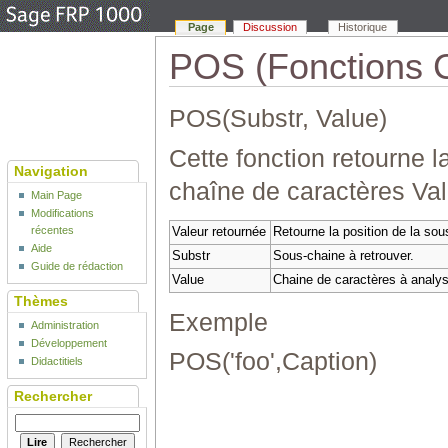
Page
Discussion
Historique
POS (Fonctions C
POS(Substr, Value)
Cette fonction retourne l
Navigation
chaîne de caractères Val
Main Page
Modifications
récentes
Valeur retournée
Retourne la position de la sou
Aide
Substr
Sous-chaine à retrouver.
Guide de rédaction
Value
Chaine de caractères à analys
Thèmes
Exemple
Administration
Développement
POS('foo',Caption)
Didactitiels
Rechercher