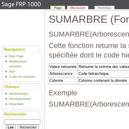
Page
Discussion
Historique
SUMARBRE (Fonct
SUMARBRE(Arborescenc
Cette fonction returne 
Navigation
spécifiée dont le code h
Main Page
Modifications
récentes
Valeur retournée
Retourne la somme des valeurs
Aide
Arborescence
Code hiérarchique.
Guide de rédaction
Colonne
Colonne contenant la donnée.
Thèmes
Exemple
Administration
Développement
SUMARBRE(Arborescenc
Didactitiels
Rechercher