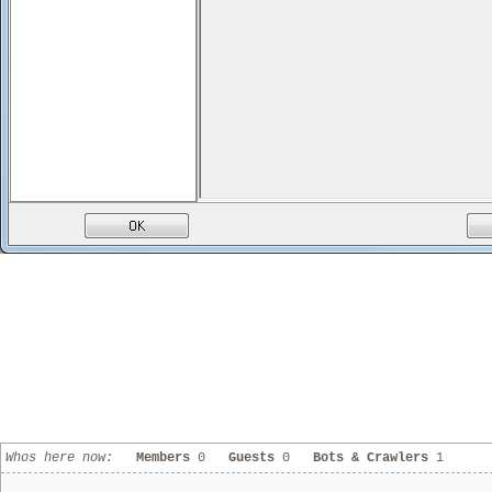
Whos here now:
Members
0
Guests
0
Bots & Crawlers
1