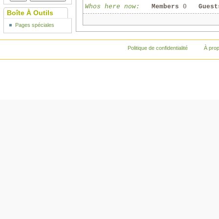
Whos here now:
Members
0
Guest
Boîte À Outils
Pages spéciales
Politique de confidentialité
À pro