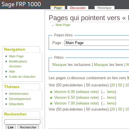
Page
Discussion
Historique
Pages qui pointent vers «
←
Main Page
Pages liées
Page :
Navigation
Main Page
Filtres
Modifications
Masquer
les inclusions |
Masquer
les liens |
M
récentes
Aide
Guide de rédaction
Les pages ci-dessous contiennent un lien vers
Voir (50 précédentes | 50 suivantes) (
20
|
50
|
1
Thèmes
Version 6.00 (release note)
‎
(
← liens
)
Administration
Version 6.50 (release note)
‎
(
← liens
)
Développement
Version 7.00 (release note)
‎
(
← liens
)
Didactitiels
Voir (50 précédentes | 50 suivantes) (
20
|
50
|
1
Rechercher