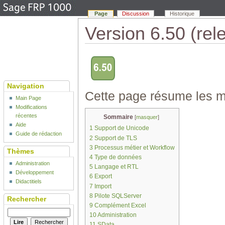
Page
Discussion
Historique
Version 6.50 (rel
Navigation
Cette page résume les mo
Main Page
Modifications
récentes
Sommaire
[
masquer
]
Aide
1
Support de Unicode
Guide de rédaction
2
Support de TLS
3
Processus métier et Workflow
Thèmes
4
Type de données
Administration
5
Langage et RTL
Développement
6
Export
Didactitiels
7
Import
8
Pilote SQLServer
Rechercher
9
Complément Excel
10
Administration
11
SData