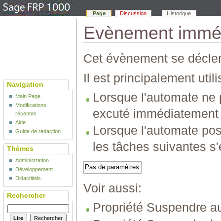
Page
Discussion
Historique
Evènement imméd
Cet évènement se décle
Il est principalement utili
Navigation
Lorsque l'automate ne 
Main Page
Modifications
excuté immédiatement la
récentes
Aide
Lorsque l'automate pos
Guide de rédaction
les tâches suivantes s
Thèmes
Administration
Pas de paramètres
Développement
Didactitiels
Voir aussi:
Rechercher
Propriété Suspendre a