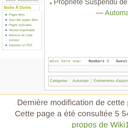
Propriété Suspendu de 
Boîte À Outils
—
Autom
Pages liées
Suivi des pages liées
Pages spéciales
Version imprimable
Adresse de cette
version
Imprimer en PDF
Whos here now:
Members
0
Guest
Catégories
:
Automate
Evènements d'auto
Dernière modification de cette 
Cette page a été consultée 5 54
propos de Wiki