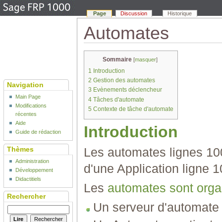
Page
Discussion
Historique
Automates
Sommaire
[
masquer
]
1
Introduction
2
Gestion des automates
Navigation
3
Evènements déclencheur
Main Page
4
Tâches d'automate
Modifications
5
Contexte de tâche d'automate
récentes
Aide
Introduction
Guide de rédaction
Les automates lignes 10
Thèmes
Administration
d'une Application ligne 1
Développement
Didactitiels
Les
automates sont orga
Rechercher
Un serveur d'automate