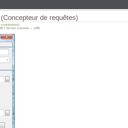
 (Concepteur de requêtes)
|
contributions
)
iff) | Version suivante → (diff)