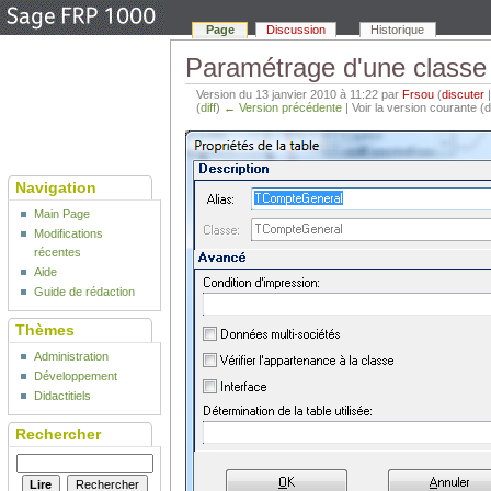
Page
Discussion
Historique
Paramétrage d'une classe
Version du 13 janvier 2010 à 11:22 par
Frsou
(
discuter
(
diff
)
← Version précédente
| Voir la version courante (d
Navigation
Main Page
Modifications
récentes
Aide
Guide de rédaction
Thèmes
Administration
Développement
Didactitiels
Rechercher