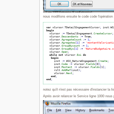
nous modifions ensuite le code code l'opération p
var
 vCursor
:
TDetailEngagementCursor
;
 inst
:
WS
begin
  vCursor 
:
=
 TDetailEngagement
.
CreateCursor
;
  vCursor
.
Descendants
:
=
True
;
  vCursor
.
AgregateCount
:
=
1
;
  vCursor
.
Agregates
[
1
]
:
=
'montantValorisati
  vCursor
.
GroupBycount
:
=
1
;
  vCursor
.
GroupBys
[
1
]
:
=
'NatureBudgetaire.c
  vCursor
.
Open
;
while
not
 vCursor
.
Eoi
do
begin
     inst 
:
=
 WSX_NatureEngagement
.
Create
;
     inst
.
Code
:
=
 vCursor
.
Fields
[
0
]
;
     inst
.
Montant
:
=
 vCursor
.
Fields
[
1
]
;
     rslt
.
AddRef
(
inst
)
;
     vCursor
.
Next
;
end
;
end
;
notez qu'il n'est pas nécessaire d'instancier la l
Après avoir relancer le Service ligne 1000 nous 