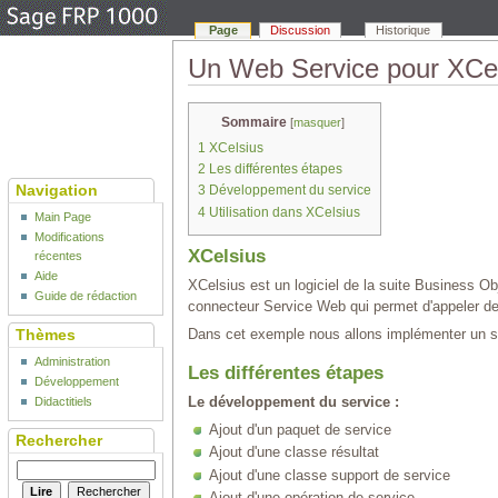
Page
Discussion
Historique
Un Web Service pour XCe
Sommaire
[
masquer
]
1
XCelsius
2
Les différentes étapes
Navigation
3
Développement du service
4
Utilisation dans XCelsius
Main Page
Modifications
XCelsius
récentes
Aide
XCelsius est un logiciel de la suite Business O
Guide de rédaction
connecteur Service Web qui permet d'appeler d
Thèmes
Dans cet exemple nous allons implémenter un ser
Administration
Les différentes étapes
Développement
Le développement du service :
Didactitiels
Ajout d'un paquet de service
Rechercher
Ajout d'une classe résultat
Ajout d'une classe support de service
Ajout d'une opération de service