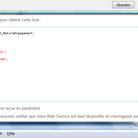
our obtenir cette liste :
X_NatureEngagement
;
on'
;
ode'
;
iste reçue en paramètre.
pouvons vérifier que notre Web Service est bien disponible en interrogeant so