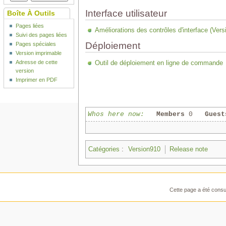
Interface utilisateur
Boîte À Outils
Pages liées
Améliorations des contrôles d'interface (Vers
Suivi des pages liées
Déploiement
Pages spéciales
Version imprimable
Adresse de cette
Outil de déploiement en ligne de commande
version
Imprimer en PDF
Whos here now:
Members
0
Guest
Catégories
:
Version910
Release note
Cette page a été consul