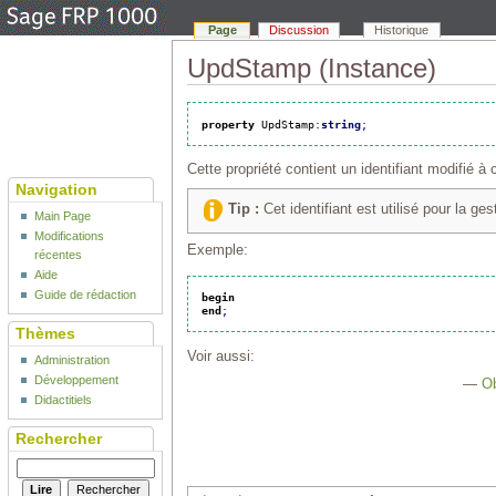
Page
Discussion
Historique
UpdStamp (Instance)
property
 UpdStamp
:
string
;
Cette propriété contient un identifiant modifié à
Navigation
Tip :
Cet identifiant est utilisé pour la ge
Main Page
Modifications
Exemple:
récentes
Aide
Guide de rédaction
begin
end
;
Thèmes
Voir aussi:
Administration
Développement
—
Ob
Didactitiels
Rechercher