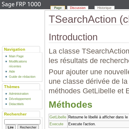
Page
Discussion
Historique
TSearchAction (c
Introduction
La classe TSearchAction 
Navigation
Main Page
les résultats de recherch
Modifications
récentes
Pour ajouter une nouvell
Aide
Guide de rédaction
une classe dérivée de l
Thèmes
méthodes GetLibelle et 
Administration
Développement
Méthodes
Didactitiels
Rechercher
GetLibelle
Retourne le libellé à afficher dans 
Execute
Execute l'action.