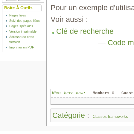
Pour un exemple d'utilisa
Boîte À Outils
Pages liées
Voir aussi :
Suivi des pages liées
Pages spéciales
Clé de recherche
Version imprimable
Adresse de cette
—
Code mé
version
Imprimer en PDF
Whos here now:
Members
0
Guest
Catégorie
:
Classes frameworks