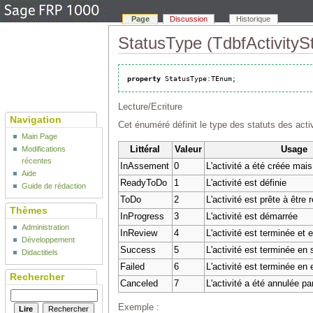
Page
Discussion
Historique
StatusType (TdbfActivityS
property
 StatusType
:
TEnum
;
Lecture/Ecriture
Navigation
Cet énuméré définit le type des statuts des activ
Main Page
Littéral
Valeur
Usage
Modifications
récentes
InAssement
0
L'activité a été créée mais
Aide
ReadyToDo
1
L'activité est définie
Guide de rédaction
ToDo
2
L'activité est prête à être 
Thèmes
InProgress
3
L'activité est démarrée
Administration
InReview
4
L'activité est terminée et 
Développement
Success
5
L'activité est terminée en
Didactitiels
Failed
6
L'activité est terminée en 
Rechercher
Canceled
7
L'activité a été annulée par 
Exemple :