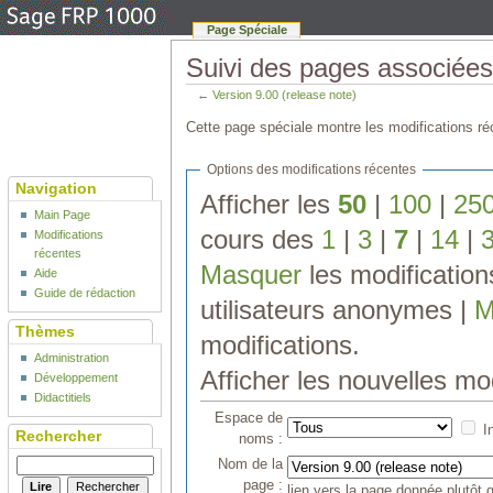
Page Spéciale
Suivi des pages associées 
←
Version 9.00 (release note)
Cette page spéciale montre les modifications réc
Options des modifications récentes
Navigation
Afficher les
50
|
100
|
25
Main Page
cours des
1
|
3
|
7
|
14
|
Modifications
récentes
Masquer
les modificatio
Aide
Guide de rédaction
utilisateurs anonymes |
M
Thèmes
modifications.
Administration
Afficher les nouvelles mo
Développement
Didactitiels
Espace de
I
Rechercher
noms :
Nom de la
page :
lien vers la page donnée plutôt q