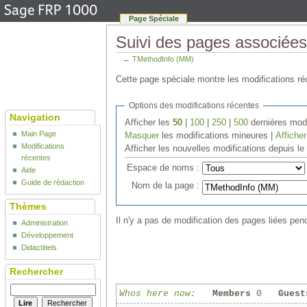
Page Spéciale
Suivi des pages associée
←
TMethodInfo (MM)
Cette page spéciale montre les modifications réc
Options des modifications récentes
Navigation
Afficher les
50
|
100
|
250
|
500
dernières modi
Main Page
Masquer
les modifications mineures |
Afficher
Modifications
Afficher les nouvelles modifications depuis l
récentes
Espace de noms :
Aide
Guide de rédaction
Nom de la page :
Thèmes
Il n'y a pas de modification des pages liées pend
Administration
Développement
Didactitiels
Rechercher
Whos here now:
Members
0
Guest