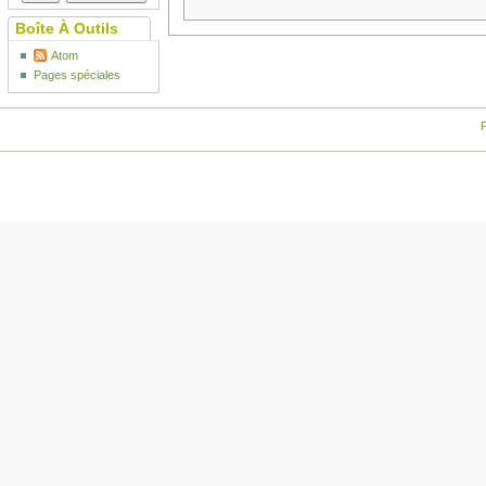
Boîte À Outils
Atom
Pages spéciales
P