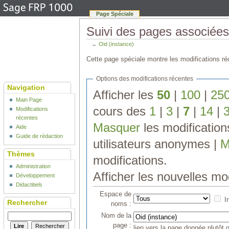
Page Spéciale
Suivi des pages associées 
←
Oid (instance)
Cette page spéciale montre les modifications réc
Options des modifications récentes
Navigation
Afficher les
50
|
100
|
25
Main Page
cours des
1
|
3
|
7
|
14
|
Modifications
récentes
Masquer
les modificatio
Aide
Guide de rédaction
utilisateurs anonymes |
M
Thèmes
modifications.
Administration
Afficher les nouvelles mo
Développement
Didactitiels
Espace de
I
Rechercher
noms :
Nom de la
page :
lien vers la page donnée plutôt q