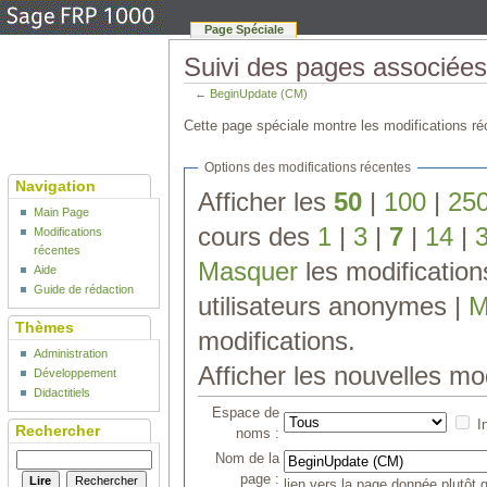
Page Spéciale
Suivi des pages associée
←
BeginUpdate (CM)
Cette page spéciale montre les modifications réc
Options des modifications récentes
Navigation
Afficher les
50
|
100
|
25
Main Page
cours des
1
|
3
|
7
|
14
|
Modifications
récentes
Masquer
les modificatio
Aide
Guide de rédaction
utilisateurs anonymes |
M
Thèmes
modifications.
Administration
Afficher les nouvelles mo
Développement
Didactitiels
Espace de
I
Rechercher
noms :
Nom de la
page :
lien vers la page donnée plutôt q