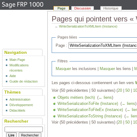
Page
Discussion
Historique
Pages qui pointent vers «
←
WriteSerializationToXMLItem (Instance)
Pages liées
Page :
Navigation
Main Page
Filtres
Modifications
Masquer
les inclusions |
Masquer
les liens |
M
récentes
Aide
Guide de rédaction
Les pages ci-dessous contiennent un lien vers
Voir (50 précédentes | 50 suivantes) (
20
|
50
|
1
Thèmes
Objets métiers (tech)
‎
(
← liens
)
Administration
WriteSerializationToFile (Instance)
‎
(
← liens
)
Développement
WriteSerializationToFileEx (Instance)
‎
(
← lie
Didactitiels
WriteSerializationToString (Instance)
‎
(
← lie
Rechercher
Voir (50 précédentes | 50 suivantes) (
20
|
50
|
1