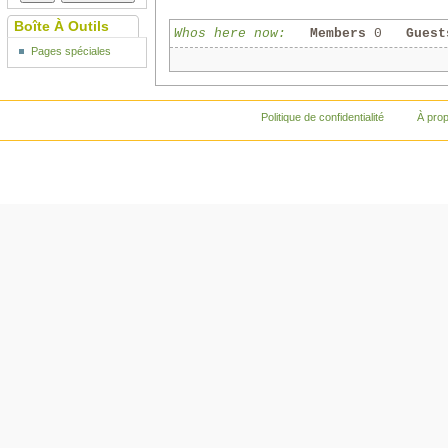
Boîte À Outils
Whos here now:
Members
0
Guest
Pages spéciales
Politique de confidentialité
À pro