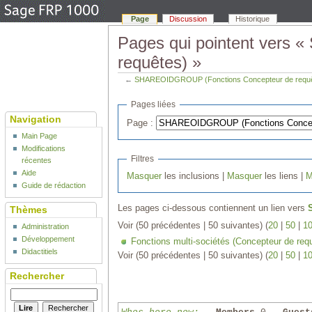
Page
Discussion
Historique
Pages qui pointent vers
requêtes) »
←
SHAREOIDGROUP (Fonctions Concepteur de requ
Pages liées
Navigation
Page :
Main Page
Modifications
Filtres
récentes
Aide
Masquer
les inclusions |
Masquer
les liens |
M
Guide de rédaction
Les pages ci-dessous contiennent un lien vers
Thèmes
Voir (50 précédentes | 50 suivantes) (
20
|
50
|
1
Administration
Développement
Fonctions multi-sociétés (Concepteur de req
Didactitiels
Voir (50 précédentes | 50 suivantes) (
20
|
50
|
1
Rechercher