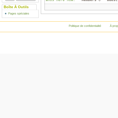
Whos here now:
Members
0
Guest
Boîte À Outils
Pages spéciales
Politique de confidentialité
À pro