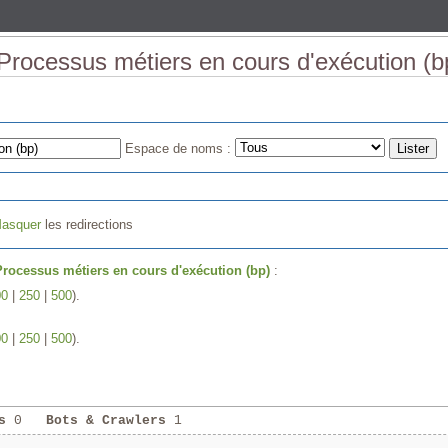
 Processus métiers en cours d'exécution (b
Espace de noms :
asquer
les redirections
Processus métiers en cours d'exécution (bp)
:
00
|
250
|
500
).
00
|
250
|
500
).
s
0
Bots & Crawlers
1