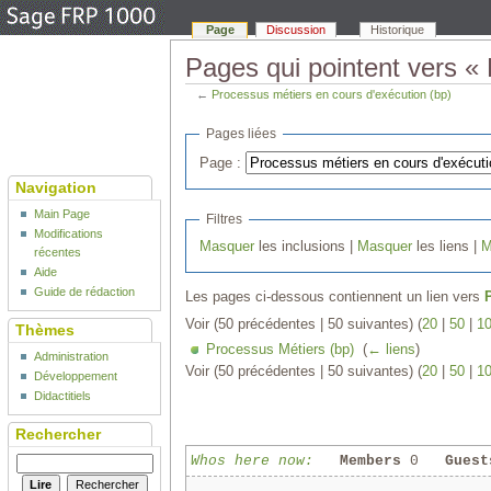
Page
Discussion
Historique
Pages qui pointent vers «
←
Processus métiers en cours d'exécution (bp)
Pages liées
Page :
Navigation
Main Page
Filtres
Modifications
Masquer
les inclusions |
Masquer
les liens |
M
récentes
Aide
Guide de rédaction
Les pages ci-dessous contiennent un lien vers
Voir (50 précédentes | 50 suivantes) (
20
|
50
|
1
Thèmes
Processus Métiers (bp)
‎
(
← liens
)
Administration
Voir (50 précédentes | 50 suivantes) (
20
|
50
|
1
Développement
Didactitiels
Rechercher
Whos here now:
Members
0
Guest