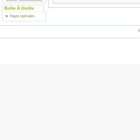
Boîte À Outils
Pages spéciales
P