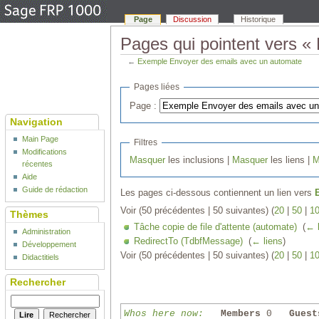
Page
Discussion
Historique
Pages qui pointent vers 
←
Exemple Envoyer des emails avec un automate
Pages liées
Page :
Navigation
Main Page
Filtres
Modifications
Masquer
les inclusions |
Masquer
les liens |
M
récentes
Aide
Guide de rédaction
Les pages ci-dessous contiennent un lien vers
Voir (50 précédentes | 50 suivantes) (
20
|
50
|
1
Thèmes
Tâche copie de file d'attente (automate)
‎
(
← l
Administration
RedirectTo (TdbfMessage)
‎
(
← liens
)
Développement
Voir (50 précédentes | 50 suivantes) (
20
|
50
|
1
Didactitiels
Rechercher
Whos here now:
Members
0
Guest