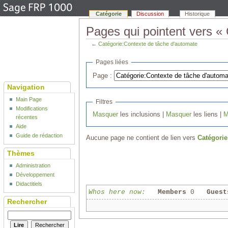
Catégorie
Discussion
Historique
Pages qui pointent vers «
←
Catégorie:Contexte de tâche d'automate
Pages liées
Page :
Navigation
Main Page
Filtres
Modifications
Masquer
les inclusions |
Masquer
les liens |
M
récentes
Aide
Guide de rédaction
Aucune page ne contient de lien vers
Catégorie
Thèmes
Administration
Développement
Didactitiels
Whos here now:
Members
0
Guest
Rechercher