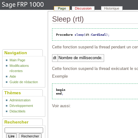
Page
Discussion
Historique
Sleep (rtl)
Procedure
sleep
(
dt
:
Cardinal
)
;
Cette fonction suspend la thread pendant un cer
Navigation
dt
Nombre de milliseconde.
Main Page
Modifications
Cette fonction suspend la thread exécutant le sc
récentes
Exemple
Aide
Guide de rédaction
begin
Thèmes
end
;
Administration
Voir aussi:
Développement
Didactitiels
Rechercher