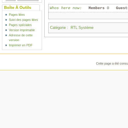
Boîte À Outils
Whos here now:
Members
0
Guest
Pages liées
Suivi des pages liées
Pages spéciales
Catégorie
:
RTL Système
Version imprimable
Adresse de cette
version
Imprimer en PDF
Cette page a été consul