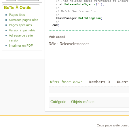
// This release these references to insure
  inst
.
ReleaseRoleObjects
(
''
)
;
Boîte À Outils
//
// Batch the transaction
//
Pages liées
  ClassManager
.
BatchLongTran
;
Suivi des pages liées
// 
end
;
Pages spéciales
Version imprimable
Adresse de cette
Voir aussi
version
Rôle : ReleaseInstances
Imprimer en PDF
Whos here now:
Members
0
Guest
Catégorie
:
Objets métiers
Cette page a été consul