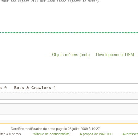
 that the object will not keep other objects in memory.
—
Objets métiers (tech)
—
Développement DSM
s
0
Bots & Crawlers
1
Dernière modification de cette page le 25 juillet 2009 à 10:27.
tée 4 072 fois.
Politique de confidentialité
À propos de Wiki1000
Avertisse