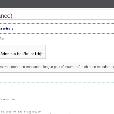
ance)
:
string
)
;
ôle.
âcher tous les rôles de l'objet.
des traitements en transaction longue pour s'assurer qu'un objet ne maintient p
transaction
 objects of the transaction