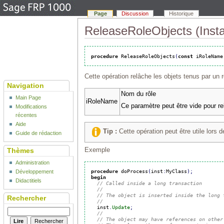
Page
Discussion
Historique
ReleaseRoleObjects (Inst
procedure
 ReleaseRoleObjects
(
const
 iRoleName
Cette opération relâche les objets tenus par un r
Navigation
Nom du rôle
Main Page
iRoleName
Ce paramètre peut être vide pour rel
Modifications
récentes
Aide
Tip :
Cette opération peut être utile lors 
Guide de rédaction
Exemple
Thèmes
Administration
procedure
 doProcess
(
inst
:
MyClass
)
;
Développement
begin
Didactitiels
// Called inside a long transaction
//
// The object is inserted inside the long 
Rechercher
//
  inst
.
Update
;
//
// The object may have references on other