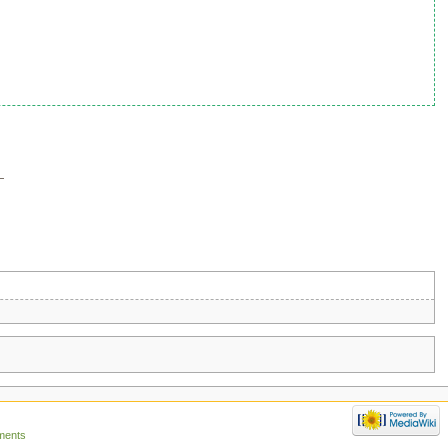
—
ments