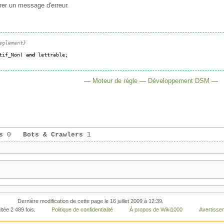
érer un message d'erreur.
eglement}
tif_Non
)
and
 lettrable
;
—
Moteur de règle
—
Développement DSM
—
s
0
Bots & Crawlers
1
Dernière modification de cette page le 16 juillet 2009 à 12:39.
tée 2 489 fois.
Politique de confidentialité
À propos de Wiki1000
Avertisse