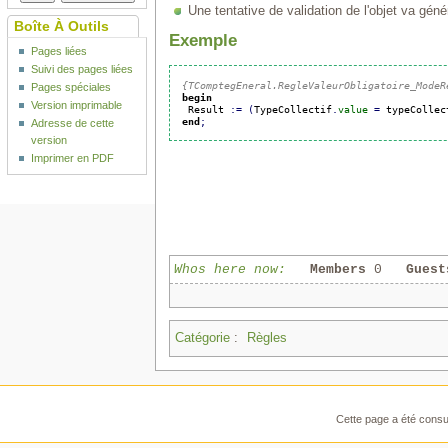
Une tentative de validation de l'objet va gén
Boîte À Outils
Exemple
Pages liées
Suivi des pages liées
{TComptegEneral.RegleValeurObligatoire_ModeR
Pages spéciales
begin
Version imprimable
 Result 
:
=
(
TypeCollectif
.
value
=
 typeCollec
end
;
Adresse de cette
version
Imprimer en PDF
Whos here now:
Members
0
Guest
Catégorie
:
Règles
Cette page a été consul