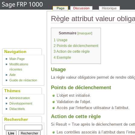
Page
Discussion
Historique
Règle attribut valeur obliga
Sommaire
[
masquer
]
1
Usage
2
Points de déclenchement
Navigation
3
Action de cette règle
4
Exemple
Main Page
Modifications
Usage
récentes
Aide
La règle valeur obligatoire permet de rendre obliga
Guide de rédaction
Points de déclenchement
Thèmes
L'objet est initialisé.
Administration
Validation de l'objet.
Développement
Accès par l'interface utilisateur à l'attribut.
Didactitiels
Action de cette règle
Rechercher
Si Result = True après le déclenchement de cett
Les contrôles associés à l’attribut dans l’inte