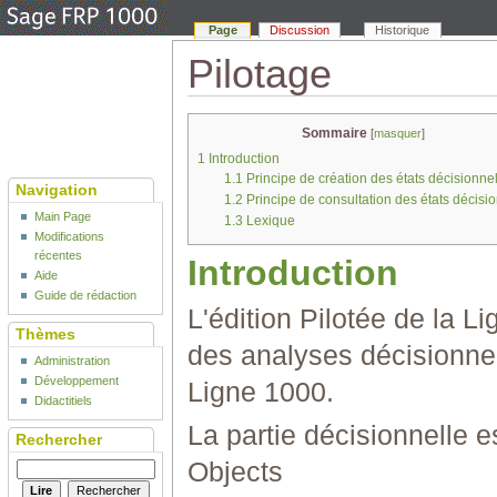
Page
Discussion
Historique
Pilotage
Sommaire
[
masquer
]
1
Introduction
1.1
Principe de création des états décisionnel
Navigation
1.2
Principe de consultation des états décisio
Main Page
1.3
Lexique
Modifications
récentes
Introduction
Aide
Guide de rédaction
L'édition Pilotée de la L
Thèmes
des analyses décisionnel
Administration
Développement
Ligne 1000.
Didactitiels
La partie décisionnelle e
Rechercher
Objects