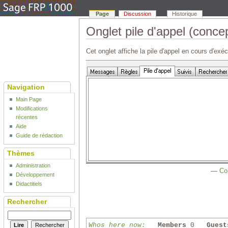
Page
Discussion
Historique
Onglet pile d'appel (conce
Cet onglet affiche la pile d'appel en cours d'exé
Navigation
Main Page
Modifications
récentes
Aide
Guide de rédaction
Thèmes
Administration
—
Co
Développement
Didactitiels
Rechercher
Whos here now:
Members
0
Guest