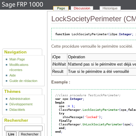
Page
Discussion
Historique
LockSocietyPerimeter (CM
function
 LockSocietyPerimeter
(
iOpe
:
Integer
;
 
Cette procédure verrouille le perimètre société.
Navigation
iOpe
Opération
Main Page
iNoWait
N'attend pas si le périmètre est déjà ve
Modifications
récentes
Result
True si le périmètre a été verrouillé
Aide
Guide de rédaction
Exemple :
Thèmes
//class procedure TestLockPerimeter;
var
 ope
:
Integer
;
Administration
begin
Développement
  ope 
:
=
1
;
  ClassManager
.
LockSocietyPerimeter
(
ope
,
fals
Didactitiels
try
    showMessage
(
'locked'
)
;
Rechercher
finally
  ClassManager
.
UnLockSocietyPerimeter
(
ope
)
;
end
;
end
;