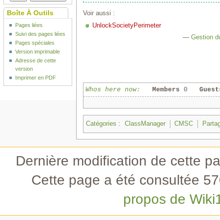
Boîte À Outils
Voir aussi :
Pages liées
UnlockSocietyPerimeter
Suivi des pages liées
—
Gestion d
Pages spéciales
Version imprimable
Adresse de cette
version
Imprimer en PDF
Whos here now:
Members
0
Guest
Catégories
:
ClassManager
CMSC
Parta
Dernière modification de cette 
Cette page a été consultée 570
propos de Wiki