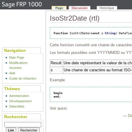
Page
Discussion
Historique
IsoStr2Date (rtl)
Function
 IsoStr2Date
(
const
 s
:
String
)
:
DateTim
Cette fonction convertit une chaine de caractèr
Navigation
Les formats possibles sont YYYYMMDD ou Y
Main Page
Result
Une date représentant la valeur de la ch
Modifications
récentes
s
Une chaine de caractère au format ISO
Aide
Guide de rédaction
Exemple
Thèmes
begin
Administration
end
;
Développement
Didactitiels
Voir aussi:
—
D
Rechercher