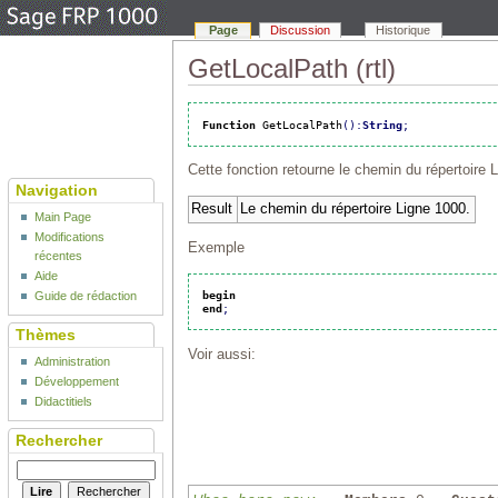
Page
Discussion
Historique
GetLocalPath (rtl)
Function
 GetLocalPath
(
)
:
String
;
Cette fonction retourne le chemin du répertoire 
Navigation
Result
Le chemin du répertoire Ligne 1000.
Main Page
Modifications
Exemple
récentes
Aide
begin
Guide de rédaction
end
;
Thèmes
Voir aussi:
Administration
Développement
Didactitiels
Rechercher