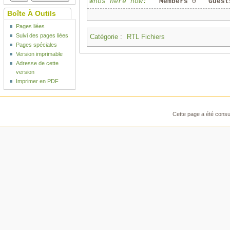
Whos here now:
Members
0
Guest
Boîte À Outils
Pages liées
Suivi des pages liées
Catégorie
:
RTL Fichiers
Pages spéciales
Version imprimable
Adresse de cette
version
Imprimer en PDF
Cette page a été consul