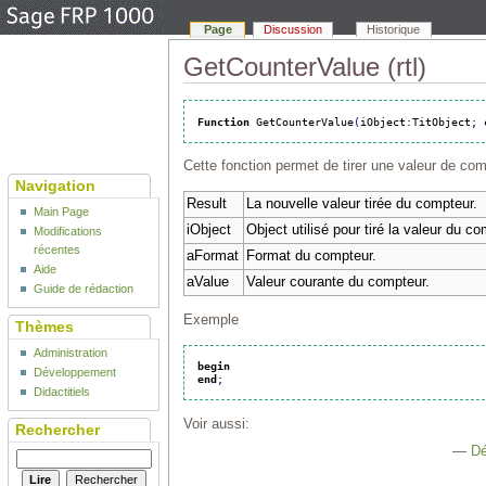
Page
Discussion
Historique
GetCounterValue (rtl)
Function
 GetCounterValue
(
iObject
:
TitObject
;
Cette fonction permet de tirer une valeur de com
Navigation
Result
La nouvelle valeur tirée du compteur.
Main Page
iObject
Object utilisé pour tiré la valeur du 
Modifications
récentes
aFormat
Format du compteur.
Aide
aValue
Valeur courante du compteur.
Guide de rédaction
Exemple
Thèmes
Administration
begin
Développement
end
;
Didactitiels
Voir aussi:
Rechercher
—
D