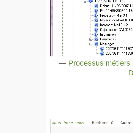
—
Processus métiers u
D
Whos here now:
Members
0
Guest