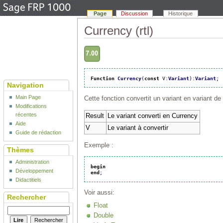
Page
Discussion
Historique
Currency (rtl)
Function
Currency
(
const
 V
:
Variant
)
:
Variant
;
Navigation
Main Page
Cette fonction convertit un variant en variant de
Modifications
récentes
Result
Le variant converti en Currency
Aide
V
Le variant à convertir
Guide de rédaction
Exemple :
Thèmes
Administration
begin
Développement
end
;
Didactitiels
Voir aussi:
Rechercher
Float
Double