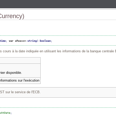
Currency)
time
;
var
 aReason
:
string
)
:
boolean
;
 cours à la date indiquée en utilisant les informations de la banque centrale
hier disponible.
informations sur l'exécution
T sur le service de l'ECB.
sAtDate
;