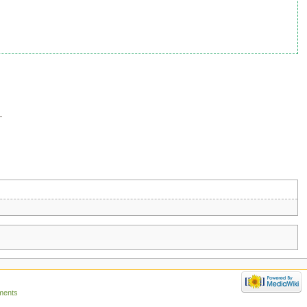
—
ments