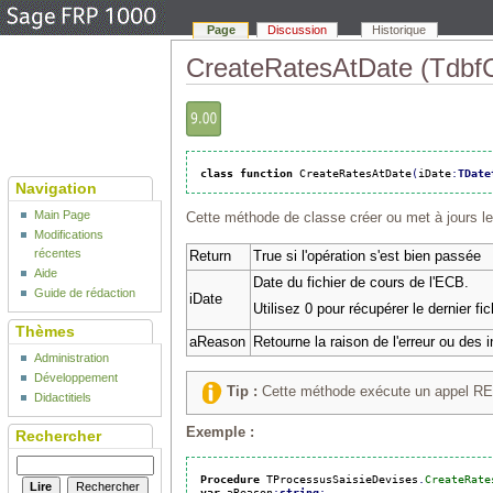
Page
Discussion
Historique
CreateRatesAtDate (Tdbf
class
function
 CreateRatesAtDate
(
iDate
:
TDate
Navigation
Main Page
Cette méthode de classe créer ou met à jours les
Modifications
récentes
Return
True si l'opération s'est bien passée
Aide
Date du fichier de cours de l'ECB.
Guide de rédaction
iDate
Utilisez 0 pour récupérer le dernier fic
Thèmes
aReason
Retourne la raison de l'erreur ou des 
Administration
Développement
Tip :
Cette méthode exécute un appel RES
Didactitiels
Exemple :
Rechercher
Procedure
 TProcessusSaisieDevises
.
CreateRate
var
 aReason
:
string
;