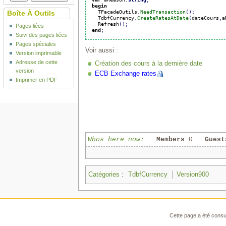
begin
  TFacadeOutils
.
NeedTransaction
(
)
;
Boîte À Outils
  TdbfCurrency
.
CreateRatesAtDate
(
dateCours
,
a
  Refresh
(
)
;
Pages liées
end
;
Suivi des pages liées
Pages spéciales
Voir aussi :
Version imprimable
Adresse de cette
Création des cours à la dernière date
version
ECB Exchange rates
Imprimer en PDF
Whos here now:
Members
0
Guest
Catégories
:
TdbfCurrency
Version900
Cette page a été consul