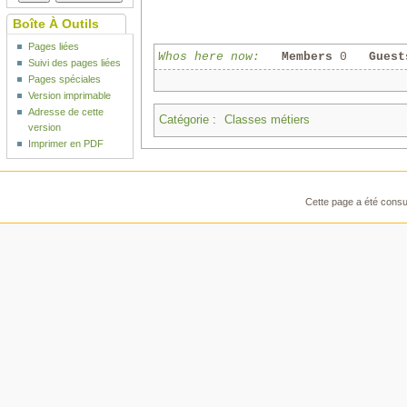
Boîte À Outils
Pages liées
Whos here now:
Members
0
Guest
Suivi des pages liées
Pages spéciales
Version imprimable
Adresse de cette
Catégorie
:
Classes métiers
version
Imprimer en PDF
Cette page a été consul