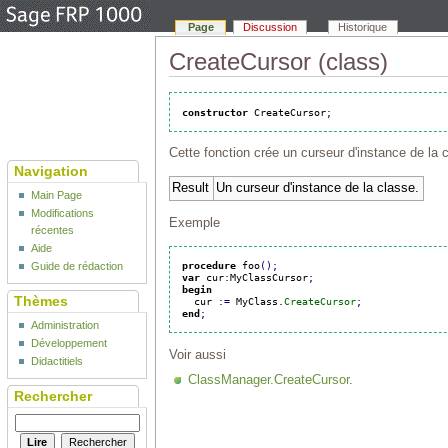
Page
Discussion
Historique
CreateCursor (class)
constructor
 CreateCursor
;
Cette fonction crée un curseur d'instance de la
Navigation
Result
Un curseur d'instance de la classe.
Main Page
Modifications
Exemple
récentes
Aide
procedure
 foo
(
)
;
Guide de rédaction
var
 cur
:
MyClassCursor
;
begin
Thèmes
  cur 
:
=
 MyClass
.
CreateCursor
;
end
;
Administration
Développement
Voir aussi
Didactitiels
ClassManager.CreateCursor
.
Rechercher