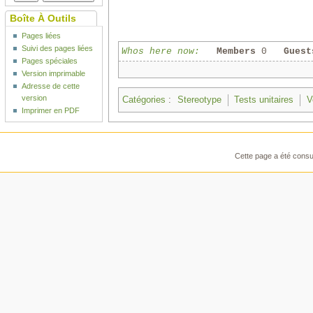
Boîte À Outils
Pages liées
Suivi des pages liées
Whos here now:
Members
0
Guest
Pages spéciales
Version imprimable
Adresse de cette
version
Catégories
:
Stereotype
Tests unitaires
V
Imprimer en PDF
Cette page a été consul