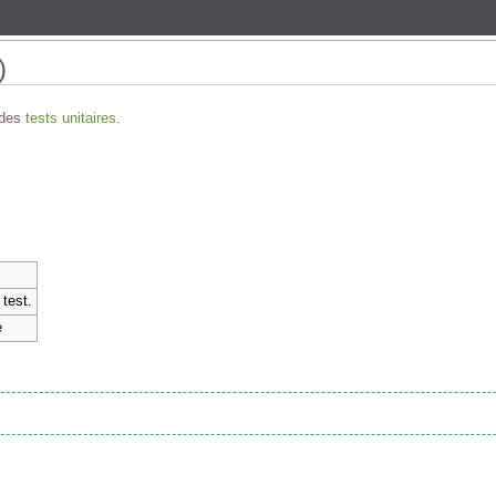
)
 des
tests unitaires
.
 test.
e