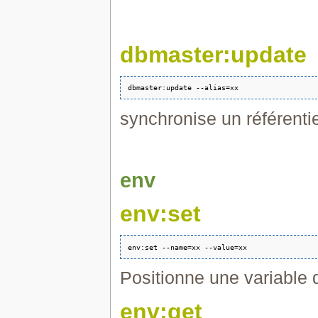
dbmaster:update
synchronise un référentie
env
env:set
Positionne une variable
env:get