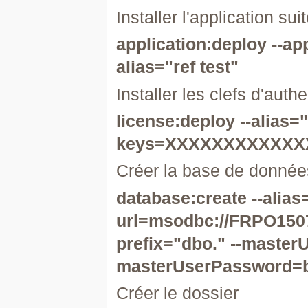
Installer l'application sui
application:deploy --a
alias="ref test"
Installer les clefs d'authe
license:deploy --alias="r
keys=XXXXXXXXXXXX
Créer la base de donnée
database:create --alias=
url=msodbc://FRPO150
prefix="dbo." --master
masterUserPassword=
Créer le dossier