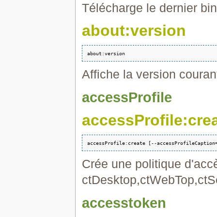
Télécharge le dernier bin
about:version
Affiche la version couran
accessProfile
accessProfile:cre
Crée une politique d'acc
ctDesktop,ctWebTop,ctSe
accesstoken