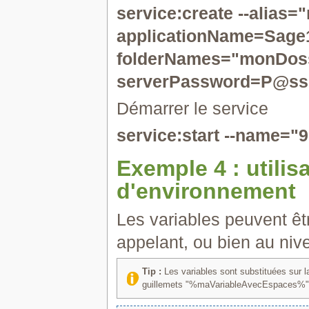
service:create --alias="
applicationName=Sage1
folderNames="monDossi
serverPassword=P@ss
Démarrer le service
service:start --name="9
Exemple 4 : utilis
d'environnement
Les variables peuvent êt
appelant, ou bien au ni
Tip :
Les variables sont substituées sur la
guillemets "%maVariableAvecEspaces%"