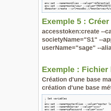
env:set --name=monAlias --value="référentiel 
env:set --name=monServeur --value="FRPO150757
Exemple 5 : Créer
accesstoken:create --c
societyName="S1" --ap
userName="sage" --alia
Exemple : Fichier
Création d'une base mast
création d'une base mét
; Set variables

;

env:set --name=masterAlias --value="master lo
env:set --name=dbServer --value="xxxx"

env:set --name=saPassword --value="xxxx"
