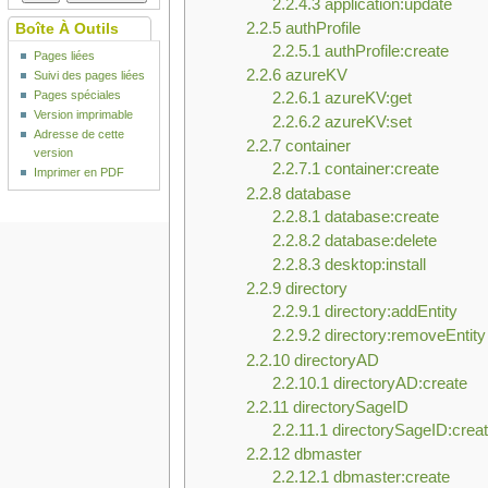
2.2.4.3
application:update
2.2.5
authProfile
Boîte À Outils
2.2.5.1
authProfile:create
Pages liées
2.2.6
azureKV
Suivi des pages liées
Pages spéciales
2.2.6.1
azureKV:get
Version imprimable
2.2.6.2
azureKV:set
Adresse de cette
2.2.7
container
version
2.2.7.1
container:create
Imprimer en PDF
2.2.8
database
2.2.8.1
database:create
2.2.8.2
database:delete
2.2.8.3
desktop:install
2.2.9
directory
2.2.9.1
directory:addEntity
2.2.9.2
directory:removeEntity
2.2.10
directoryAD
2.2.10.1
directoryAD:create
2.2.11
directorySageID
2.2.11.1
directorySageID:crea
2.2.12
dbmaster
2.2.12.1
dbmaster:create