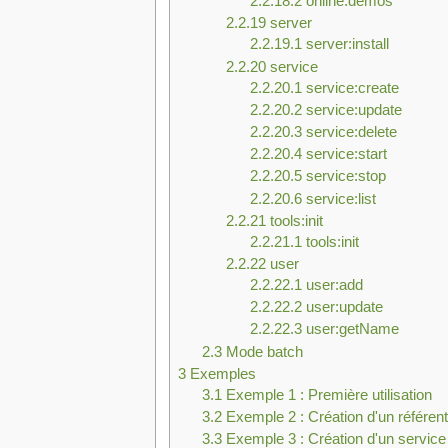
2.2.18.2
online:demos
2.2.19
server
2.2.19.1
server:install
2.2.20
service
2.2.20.1
service:create
2.2.20.2
service:update
2.2.20.3
service:delete
2.2.20.4
service:start
2.2.20.5
service:stop
2.2.20.6
service:list
2.2.21
tools:init
2.2.21.1
tools:init
2.2.22
user
2.2.22.1
user:add
2.2.22.2
user:update
2.2.22.3
user:getName
2.3
Mode batch
3
Exemples
3.1
Exemple 1 : Première utilisation
3.2
Exemple 2 : Création d'un référenti
3.3
Exemple 3 : Création d'un service