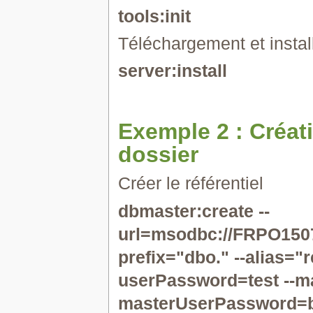
tools:init
Téléchargement et insta
server:install
Exemple 2 : Créati
dossier
Créer le référentiel
dbmaster:create --
url=msodbc://FRPO15
prefix="dbo." --alias="r
userPassword=test --m
masterUserPassword=