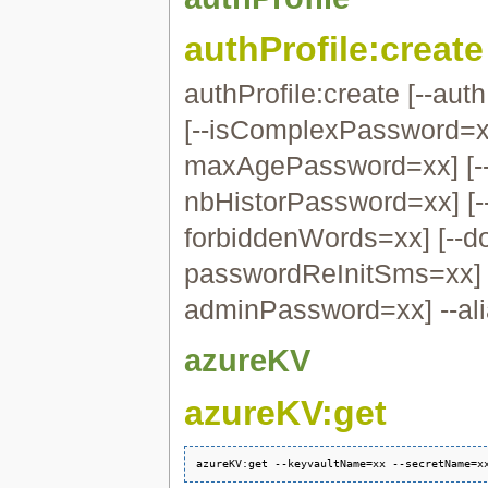
authProfile:create
authProfile:create [--aut
[--isComplexPassword=xx
maxAgePassword=xx] [--
nbHistorPassword=xx] [--
forbiddenWords=xx] [--do
passwordReInitSms=xx] [-
adminPassword=xx] --alia
azureKV
azureKV:get