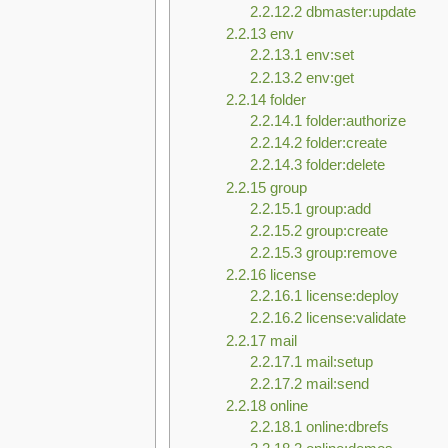
2.2.12.2
dbmaster:update
2.2.13
env
2.2.13.1
env:set
2.2.13.2
env:get
2.2.14
folder
2.2.14.1
folder:authorize
2.2.14.2
folder:create
2.2.14.3
folder:delete
2.2.15
group
2.2.15.1
group:add
2.2.15.2
group:create
2.2.15.3
group:remove
2.2.16
license
2.2.16.1
license:deploy
2.2.16.2
license:validate
2.2.17
mail
2.2.17.1
mail:setup
2.2.17.2
mail:send
2.2.18
online
2.2.18.1
online:dbrefs