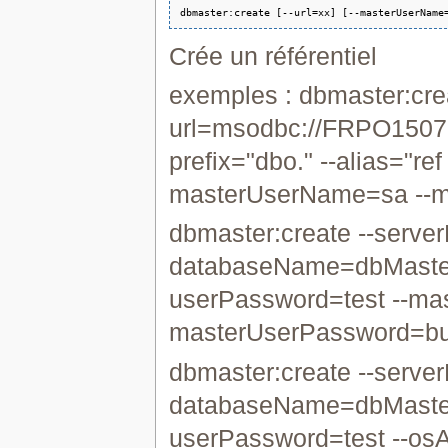
Crée un référentiel
exemples : dbmaster:crea
url=msodbc://FRPO150
prefix="dbo." --alias="re
masterUserName=sa --
dbmaster:create --se
databaseName=dbMaster90
userPassword=test --ma
masterUserPassword=b
dbmaster:create --serv
databaseName=dbMaster9
userPassword=test --osA