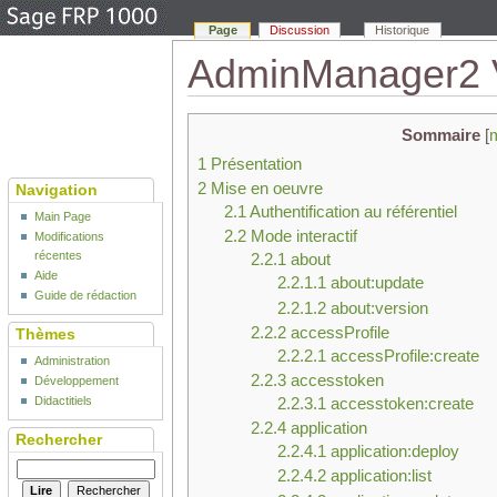
Page
Discussion
Historique
AdminManager2 
Sommaire
[
1
Présentation
2
Mise en oeuvre
Navigation
2.1
Authentification au référentiel
Main Page
2.2
Mode interactif
Modifications
récentes
2.2.1
about
Aide
2.2.1.1
about:update
Guide de rédaction
2.2.1.2
about:version
2.2.2
accessProfile
Thèmes
2.2.2.1
accessProfile:create
Administration
2.2.3
accesstoken
Développement
2.2.3.1
accesstoken:create
Didactitiels
2.2.4
application
Rechercher
2.2.4.1
application:deploy
2.2.4.2
application:list