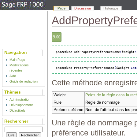
Page
Discussion
Historique
AddPropertyPre
Navigation
procedure
 AddPropertyPreferenceName
(
iWeight
:
Main Page
Modifications
procedure
 PropertyPreferenceName
(
iWeight
:
Int
récentes
Aide
Cette méthode enregistr
Guide de rédaction
Thèmes
iWeight
Poids de la règle dans la re
Administration
iRule
Règle de nommage
Développement
iPreferenceName
Nom de l'attribut dans les pr
Didactitiels
Une règle de nommage pe
Rechercher
préférence utilisateur.