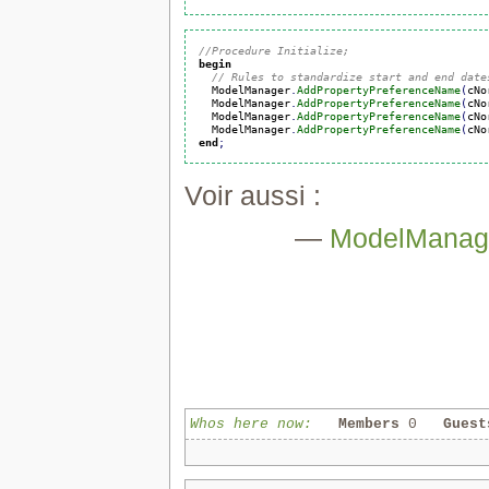
//Procedure Initialize;
begin
// Rules to standardize start and end date
  ModelManager
.
AddPropertyPreferenceName
(
cNo
  ModelManager
.
AddPropertyPreferenceName
(
cNo
  ModelManager
.
AddPropertyPreferenceName
(
cNo
  ModelManager
.
AddPropertyPreferenceName
(
cNo
end
;
Voir aussi :
—
ModelManag
Whos here now:
Members
0
Guest