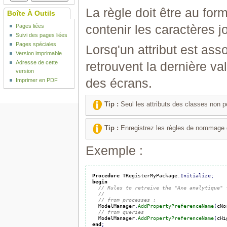
La règle doit être au fo
Boîte À Outils
contenir les caractères j
Pages liées
Suivi des pages liées
Pages spéciales
Lorsq'un attribut est as
Version imprimable
retrouvent la dernière val
Adresse de cette
version
des écrans.
Imprimer en PDF
Tip :
Seul les attributs des classes non p
Tip :
Enregistrez les règles de nommage dan
Exemple :
Procedure
 TRegisterMyPackage
.
Initialize
;
begin
// Rules to retreive the "Axe analytique" 
//
// from processes :
  ModelManager
.
AddPropertyPreferenceName
(
cNo
// from queries
  ModelManager
.
AddPropertyPreferenceName
(
cHi
end
;