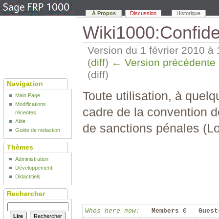
À Propos
Discussion
Historique
Wiki1000:Confiden
Version du 1 février 2010 à
(
diff
)
← Version précédente
(diff)
Navigation
Toute utilisation, à quelq
Main Page
Modifications
cadre de la convention de
récentes
Aide
de sanctions pénales (Loi
Guide de rédaction
Thèmes
Administration
Développement
Didactitiels
Rechercher
Whos here now:
Members
0
Guest