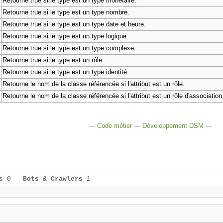
Retourne true si le type est un type monétaire.
Retourne true si le type est un type nombre.
Retourne true si le type est un type date et heure.
Retourne true si le type est un type logique.
Retourne true si le type est un type complexe.
Retourne true si le type est un rôle.
Retourne true si le type est un type identité.
Retourne le nom de la classe référencée si l'attribut est un rôle.
Retourne le nom de la classe référencée si l'attribut est un rôle d'association
—
Code métier
—
Développement DSM
—
s
0
Bots & Crawlers
1