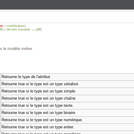
ter
|
contributions
)
iff
) |
Version suivante →
(
diff
)
ns le modèle métier.
Retourne le type de l'attribut.
Retourne true si le type est un type sérialisé.
Retourne true si le type est un type simple.
Retourne true si le type est un type chaîne.
Retourne true si le type est un type texte.
Retourne true si le type est un type binaire.
Retourne true si le type est un type numérique.
Retourne true si le type est un type entier.