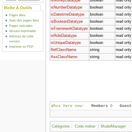
isMoneyDatatype
boolean
read only
isNumberDatatype
boolean
read only
Boîte À Outils
isDatetimeDatatype
boolean
read only
Pages liées
Suivi des pages liées
isBooleanDatatype
boolean
read only
Pages spéciales
isFrameworkDatatype
boolean
read only
Version imprimable
isRoleDatatype
boolean
read only
Adresse de cette
version
isUniqueDatatype
boolean
read only
Imprimer en PDF
RefClassName
string
read only
AssClassName
string
read only
Whos here now:
Members
0
Guest
Catégories
:
Code métier
ModelManager