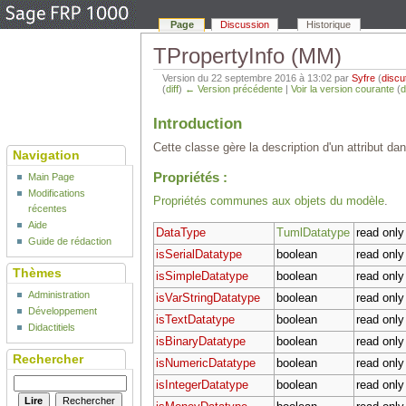
Page
Discussion
Historique
TPropertyInfo (MM)
Version du 22 septembre 2016 à 13:02 par
Syfre
(
discu
(
diff
)
← Version précédente
|
Voir la version courante
(
d
Introduction
Cette classe gère la description d'un attribut da
Navigation
Propriétés :
Main Page
Modifications
Propriétés communes aux objets du modèle
.
récentes
Aide
DataType
TumlDatatype
read only
Guide de rédaction
isSerialDatatype
boolean
read only
Thèmes
isSimpleDatatype
boolean
read only
Administration
isVarStringDatatype
boolean
read only
Développement
isTextDatatype
boolean
read only
Didactitiels
isBinaryDatatype
boolean
read only
Rechercher
isNumericDatatype
boolean
read only
isIntegerDatatype
boolean
read only