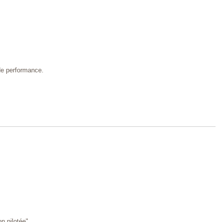
de performance.
n pilotée"