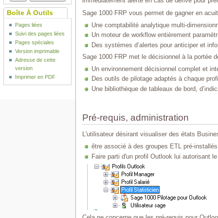
immédiatement alerté en cas de dérive pour pren
Boîte À Outils
Sage 1000 FRP vous permet de gagner en acuité
Pages liées
Une comptabilité analytique multi-dimensionne
Suivi des pages liées
Un moteur de workflow entièrement paramétra
Pages spéciales
Des systèmes d’alertes pour anticiper et in
Version imprimable
Sage 1000 FRP met le décisionnel à la portée d
Adresse de cette
version
Un environnement décisionnel complet et inté
Imprimer en PDF
Des outils de pilotage adaptés à chaque profi
Une bibliothèque de tableaux de bord, d’indicat
Pré-requis, administration
L'utilisateur désirant visualiser des états Busin
être associé à des groupes ETL pré-installés
Faire parti d'un profil Outlook lui autorisant 
Cela ne concerne que les pré-requis pour Outlook