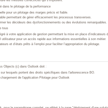
dre les mesures correctrices qui s’imposent.
 dans le pilotage de la performance
lle pour un pilotage des marges précis et fiable.
ble permettant de gérer efficacement les processus transverses.
former les décideurs des dysfonctionnements ou des évolutions remarquables.
e tous
gré à votre application de gestion permettant la mise en place d’indicateurs 
l utilisateur pour un accès rapide aux informations essentielles à son métier.
eurs et d’états prêts à l’emploi pour faciliter l’appropriation du pilotage.
ess Objects (c) dans Outlook doit :
 sur lesquels portent des droits spécifiques dans l'arborescence BO.
le chargement de l'application Pilotage pour Outlook
, pour le paramétrage complet, se référé à la page "déploiement d'une solutio