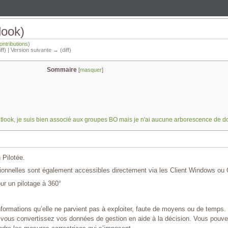
look)
ontributions
)
iff) | Version suivante → (diff)
Sommaire
[
masquer
]
 Outlook, je suis bien associé aux groupes BO mais je n'ai aucune arborescence de d
 Pilotée.
sionnelles sont également accessibles directement via les Client Windows ou C
r un pilotage à 360°
nformations qu’elle ne parvient pas à exploiter, faute de moyens ou de temps. 
vous convertissez vos données de gestion en aide à la décision. Vous pouvez ai