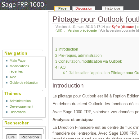
Page
Discussion
Historique
Pilotage pour Outlook (out
Version du 11 mars 2013 à 17:14 par
Syfre
(
discuter
|
c
(
diff
)
← Version précédente
| Voir la version courante (d
1
Introduction
Navigation
2
Pré-requis, administration
Main Page
3
Consultation, modification via Outlook
Modifications
4
FAQ
récentes
4.1
J'ai installer l'application Pilotage pour
Aide
Guide de rédaction
Introduction
Thèmes
Le pilotage pour Outlook est lié à l’option Edition
Administration
En dehors du client Outlook, les fonctions déci
Développement
Avec Sage 1000 FRP, valorisez vos données pou
Didactitiels
Analysez et anticipez
Rechercher
La Direction Financière est au centre de flux d’i
financière de l’entreprise. Avec Sage 1000 FRP, 