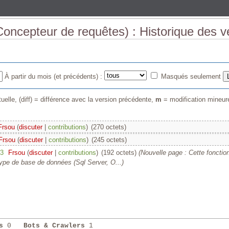
Concepteur de requêtes) : Historique des v
À partir du mois (et précédents) :
Masqués seulement
uelle, (diff) = différence avec la version précédente,
m
= modification mineur
Frsou
(
discuter
|
contributions
)
‎
(270 octets)
Frsou
(
discuter
|
contributions
)
‎
(245 octets)
43
‎
Frsou
(
discuter
|
contributions
)
‎
(192 octets)
(Nouvelle page : Cette fonction
 type de base de données (Sql Server, O...)
s
0
Bots & Crawlers
1