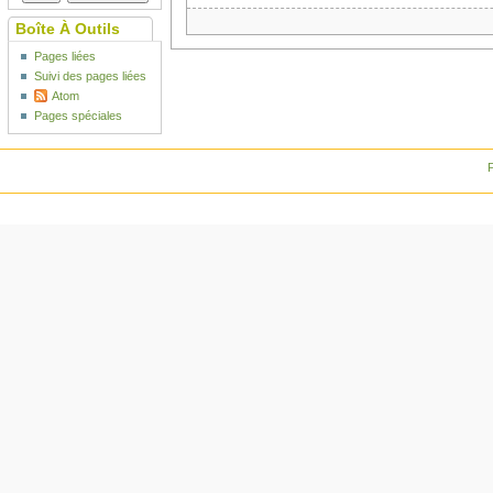
Boîte À Outils
Pages liées
Suivi des pages liées
Atom
Pages spéciales
P