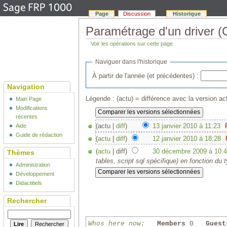
Page
Discussion
Historique
Paramétrage d'un driver (
Voir les opérations sur cette page
Naviguer dans l'historique
À partir de l'année (et précédentes) :
Navigation
Légende : (actu) = différence avec la version act
Main Page
Modifications
récentes
(actu |
diff
)
13 janvier 2010 à 11:23
‎
Aide
Guide de rédaction
(
actu
|
diff
)
12 janvier 2010 à 18:28
‎
(
actu
| diff)
30 décembre 2009 à 10:
Thèmes
tables, script sql spécifique) en fonction du
Administration
Développement
Didactitiels
Rechercher
Whos here now:
Members
0
Guest