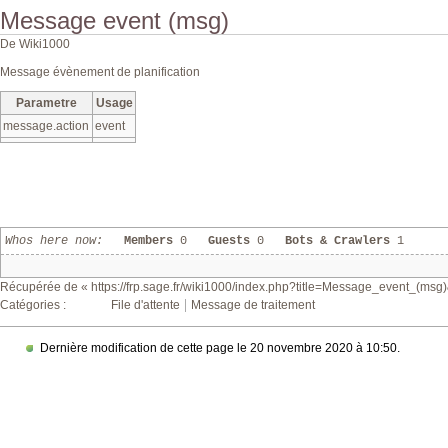
Message event (msg)
De Wiki1000
Message évènement de planification
Parametre
Usage
message.action
event
Whos here now:
Members
0
Guests
0
Bots & Crawlers
1
Récupérée de «
https://frp.sage.fr/wiki1000/index.php?title=Message_event_(ms
Catégories
:
File d'attente
Message de traitement
Dernière modification de cette page le 20 novembre 2020 à 10:50.