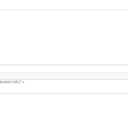
g)&oldid=13617
»