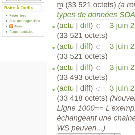
m
(33 521 octets)
(a 
Boîte À Outils
types de données SOA
Pages liées
Suivi des pages liées
(
actu
|
diff
)
3 juin 
Atom
Pages spéciales
(33 521 octets)
(
actu
|
diff
)
3 juin 
(33 521 octets)
(
actu
|
diff
)
3 juin 
(33 493 octets)
(
actu
| diff)
3 juin 
(33 418 octets)
(Nouve
Ligne 1000== L’exemple
échangeant une chaine 
WS peuven...)