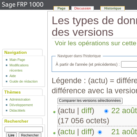
Page
Discussion
Historique
Les types de don
des versions
Voir les opérations sur cett
Navigation
Naviguer dans l'historique
Main Page
À partir de l'année (et précédentes) :
Modifications
récentes
Aide
Légende : (actu) = différe
Guide de rédaction
différence avec la versi
Thèmes
Administration
Développement
(actu |
diff
)
22 août
Didactitiels
(17 056 octets)
Rechercher
(
actu
|
diff
)
21 août