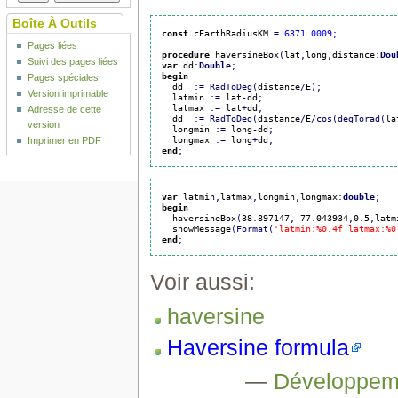
Boîte À Outils
const
 cEarthRadiusKM 
=
6371.0009
;
Pages liées
procedure
 haversineBox
(
lat
,
long
,
distance
:
Dou
Suivi des pages liées
var
 dd
:
Double
;
begin
Pages spéciales
  dd  
:
=
RadToDeg
(
distance
/
E
)
;
Version imprimable
  latmin 
:
=
 lat
-
dd
;
  latmax 
:
=
 lat
+
dd
;
Adresse de cette
  dd  
:
=
RadToDeg
(
distance
/
E
/
cos
(
degTorad
(
la
version
  longmin 
:
=
 long
-
dd
;
  longmax 
:
=
 long
+
dd
;
Imprimer en PDF
end
;
var
 latmin
,
latmax
,
longmin
,
longmax
:
double
;
begin
  haversineBox
(
38
.
897147
,
-
77
.
043934
,
0
.
5
,
latm
  showMessage
(
Format
(
'latmin:%0.4f latmax:%0
end
;
Voir aussi:
haversine
Haversine formula
—
Développe