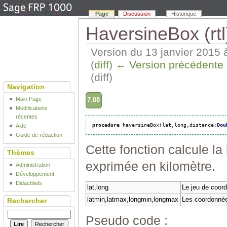
Page
Discussion
Historique
HaversineBox (rtl
Version du 13 janvier 2015 
(
diff
)
← Version précédente
(diff)
Navigation
Main Page
Modifications
récentes
procedure
 haversineBox
(
lat
,
long
,
distance
:
Dou
Aide
Guide de rédaction
Cette fonction calcule la
Thèmes
exprimée en kilomètre.
Administration
Développement
Didactitiels
lat,long
Le jeu de coord
latmin,latmax,longmin,longmax
Les coordonnée
Rechercher
Pseudo code :