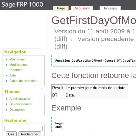
Page
Discussion
Historique
GetFirstDayOfMont
Version du 11 août 2009 à 
(diff) ← Version précédente |
(diff)
Navigation
Main Page
Function
 GetFirstDayOfMonth
(
const
 DT
:
DateTim
Modifications
récentes
Cette fonction retourne l
Aide
Guide de rédaction
Result
Le premier jour du mois de la date.
Thèmes
DT
Date.
Administration
Développement
Exemple
Didactitiels
Rechercher
begin
end
;