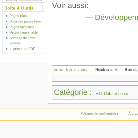
Voir aussi:
Boîte À Outils
—
Développe
Pages liées
Suivi des pages liées
Pages spéciales
Version imprimable
Adresse de cette
version
Imprimer en PDF
Whos here now:
Members
0
Guest
Catégorie
:
RTL Date et heure
Politique de confidentialité
À pro