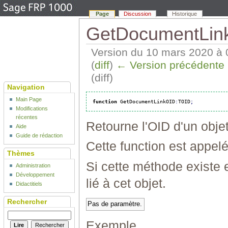
Page
Discussion
Historique
GetDocumentLink
Version du 10 mars 2020 à 
(
diff
)
← Version précédente
(diff)
Navigation
Main Page
function
 GetDocumentLinkOID
:
TOID
;
Modifications
récentes
Retourne l'OID d'un obje
Aide
Guide de rédaction
Cette function est appelé
Thèmes
Si cette méthode existe 
Administration
Développement
lié à cet objet.
Didactitiels
Rechercher
Pas de paramètre.
Exemple